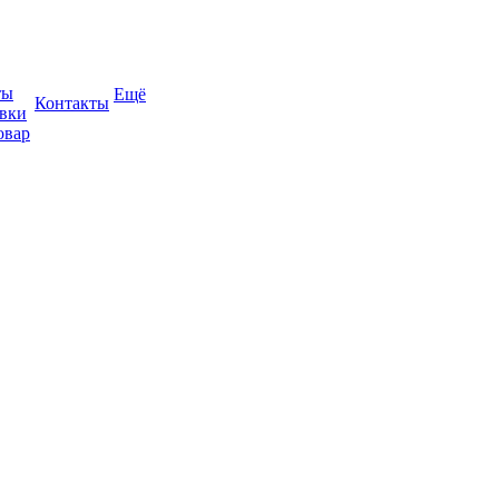
ты
Ещё
Контакты
авки
овар