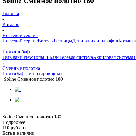
Soline Сменное полотно 180
Главная
-
Каталог
-
Ногтевой сервис
Ногтевой сервис
Волосы
Ресницы
Депиляция и парафин
Космети
-
Пилки и бафы
Гель лаки New
Топы и Базы
Гелевая система
Акриловая система
Т
-
Сменные полотна
Пилки
Бафы и полировщики
-
Soline Сменное полотно 180
Soline Сменное полотно 180
Подробнее
110
руб.
/шт
Есть в наличии