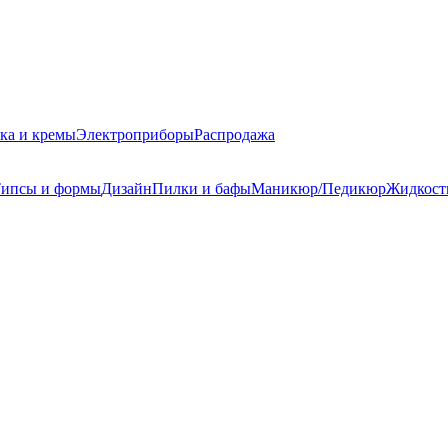
ка и кремы
Электроприборы
Распродажа
ипсы и формы
Дизайн
Пилки и бафы
Маникюр/Педикюр
Жидкост