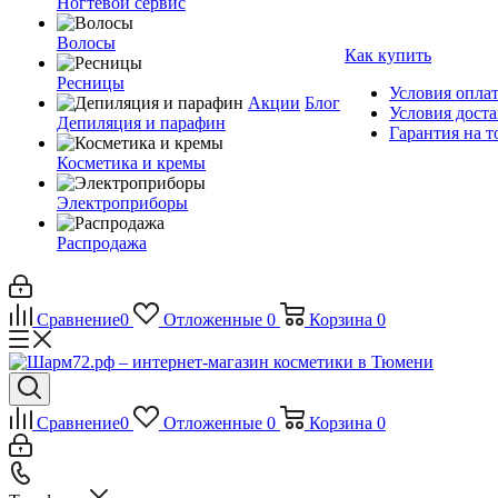
Ногтевой сервис
Волосы
Как купить
Ресницы
Условия опла
Акции
Блог
Условия дост
Депиляция и парафин
Гарантия на т
Косметика и кремы
Электроприборы
Распродажа
Сравнение
0
Отложенные
0
Корзина
0
Сравнение
0
Отложенные
0
Корзина
0