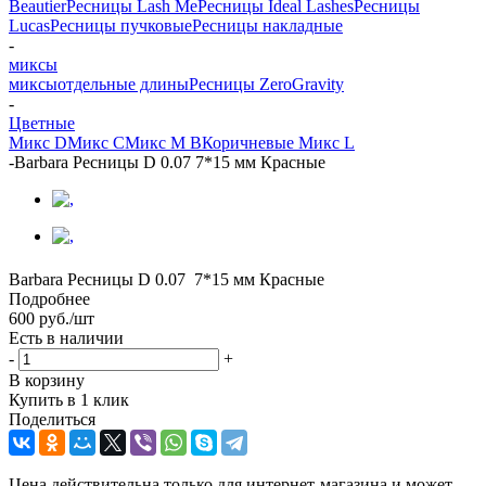
Beautier
Ресницы Lash Me
Ресницы Ideal Lashes
Ресницы
Lucas
Ресницы пучковые
Ресницы накладные
-
миксы
миксы
отдельные длины
Ресницы ZeroGravity
-
Цветные
Микс D
Микс C
Микс M B
Коричневые
Микс L
-
Barbara Ресницы D 0.07 7*15 мм Красные
Barbara Ресницы D 0.07 7*15 мм Красные
Подробнее
600
руб.
/шт
Есть в наличии
-
+
В корзину
Купить в 1 клик
Поделиться
Цена действительна только для интернет-магазина и может