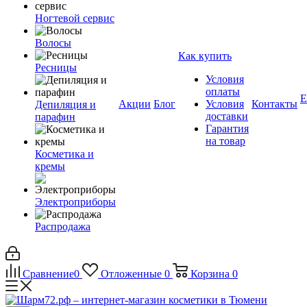
Ногтевой сервис
Волосы
Как купить
Ресницы
Условия
оплаты
Е
Акции
Блог
Условия
Контакты
Депиляция и
доставки
парафин
Гарантия
на товар
Косметика и
кремы
Электроприборы
Распродажа
Сравнение
0
Отложенные
0
Корзина
0