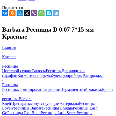
Поделиться
Barbara Ресницы D 0.07 7*15 мм
Красные
Главная
-
Каталог
-
Ресницы
Ногтевой сервис
Волосы
Ресницы
Депиляция и
парафин
Косметика и кремы
Электроприборы
Распродажа
-
Ресницы
Ресницы
Ламинирование ресниц
Перманентный макияж
Брови
-
ресницы Barbara
Клей
Препараты
сопутствующие материалы
Ресницы
Lovely
ресницы Barbara
Ресницы Enigma
Ресницы Lash
Go
Ресницы Eva Bond
Ресницы Lash Secret
Ресницы